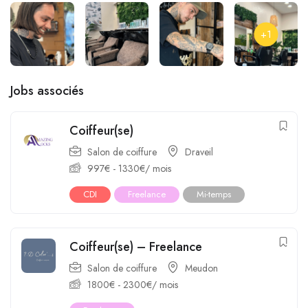
+1
Jobs associés
Coiffeur(se)
Salon de coiffure
Draveil
997
€
-
1330
€
/ mois
CDI
Freelance
Mi-temps
Coiffeur(se) – Freelance
Salon de coiffure
Meudon
1800
€
-
2300
€
/ mois