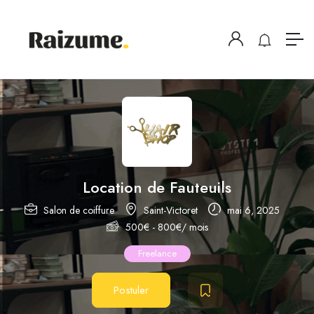
Location de Fauteuils
Salon de coiffure
Saint-Victoret
mai 6, 2025
500
€
-
800
€
/ mois
Freelance
Postuler