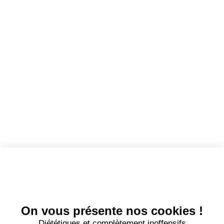
Toutes les annonces
Dashboard
Mes alertes
Mes favoris
EMPLOYEURS
Tous les employeurs
Dashboard
Poster un Job
Ajouter mon salon
À PROPOS
Ajouter mon salon