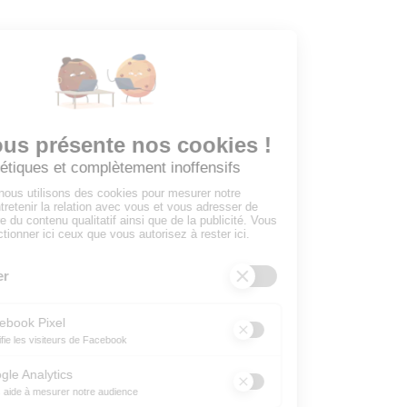
Mes favoris
EMPLOYEURS
Tous les employeurs
Dashboard
Poster un Job
Ajouter mon salon
À PROPOS
Ajouter mon salon
CGU
Conditions Générales de Vente
Politique de Confidentialité
Mentions Légales