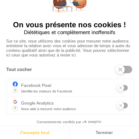
Tout différend qui naîtra de l’interprétation, de l’exécution, de
l’inexécution, ou des suites ou conséquences du Contrat sera
soumis à la connaissance exclusive du Tribunal de commerce
de Saint-Etienne. Les Parties s’engagent à se notifier au préalable
leurs griefs avant la saisine de toute juridiction, étant observé
que l’engagement de pourparlers transactionnels n’interrompt
pas les délais de prescription.
Votre prochaine aventure commence ici !