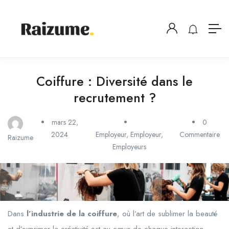
Coiffure : Diversité dans le
recrutement ?
mars 22,
0
2024
Employeur
,
Employeur
,
Commentaire
Raizume
Employeurs
Dans
l’industrie de la coiffure
, où l’art de sublimer la beauté
et d’exprimer la créativité est au cœur de chaque interaction