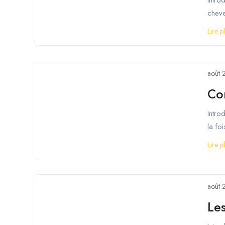
cheveu
Lire p
août 
Co
Intro
la foi
Lire p
août 
Les