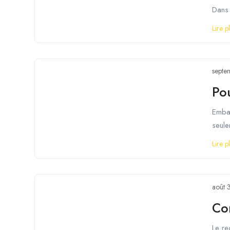
Dans 
Lire p
septe
Po
Embau
seule
Lire p
août 
Co
Le re