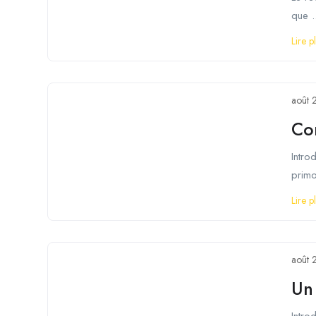
que .
Lire p
août 
Co
Intro
primo
Lire p
août 
Un 
Intro