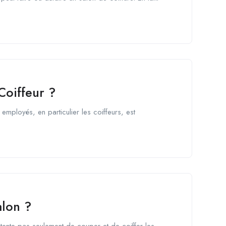
oiffeur ?
s employés, en particulier les coiffeurs, est
alon ?
contente pas seulement de couper et de coiffer les