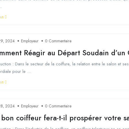
..
lus
29, 2024
Employeur
0 Commentaire
mment Réagir au Départ Soudain d’un C
duction : Dans le secteur de la coiffure, la relation entre le salon et se
rdiale pour le ...
lus
28, 2024
Employeur
0 Commentaire
bon coiffeur fera-t-il prospérer votre s
duction : Dans l’industrie de la coiffure, un coiffeur talentueux ne se 