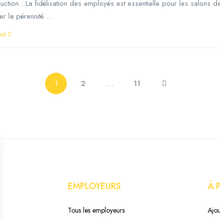
duction : La fidélisation des employés est essentielle pour les salons de
er la pérennité ...
lus
1
2
…
11
EMPLOYEURS
À 
Tous les employeurs
Ajou