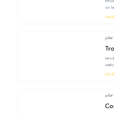
Intro
sur la
Lire p
juille
Tro
Intro
métho
Lire p
juille
Co