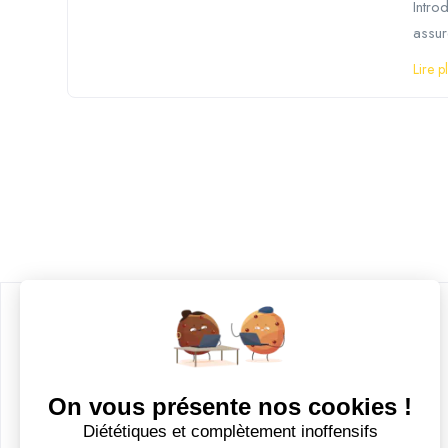
Intro
assur
Lire p
CANDIDATS
Toutes les annonces