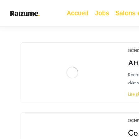
Accueil
Jobs
Salons e
septe
Att
Recru
démar
Lire p
septe
Co