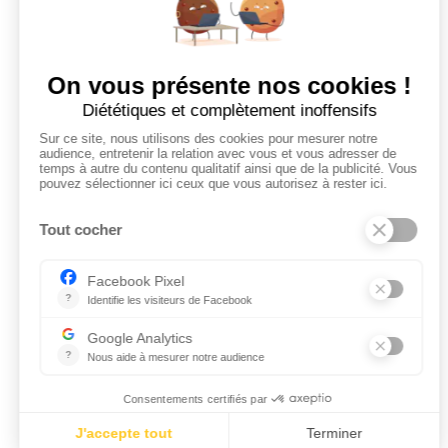
Mes alertes
Mes favoris
EMPLOYEURS
Tous les employeurs
Dashboard
Poster un Job
Ajouter mon salon
À PROPOS
Ajouter mon salon
CGU
Conditions Générales de Vente
Politique de Confidentialité