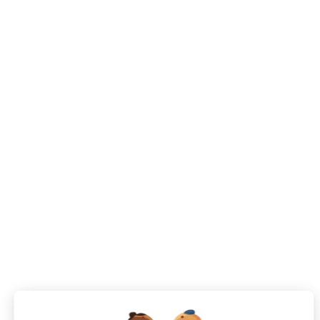
septembre 5, 2024
Candidat
0 Commentaire
Réussir un Entretien dans un Salon de Coiffur
Réussir un entretien d’embauche dans un salon de coiffur
Lire plus
Votre prochaine aventure commence ici !
CANDIDATS
Toutes les annonces
Dashboard