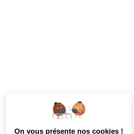
septembre 4, 2024
Employeur
1 Commentaire
Comment Recruter des Coiffeurs pour Votre Salon ?
Dans le secteur de la coiffure, recruter des coiffeurs de talent est un
Lire plus
Votre prochaine aventure commence ici !
CANDIDATS
Toutes les annonces