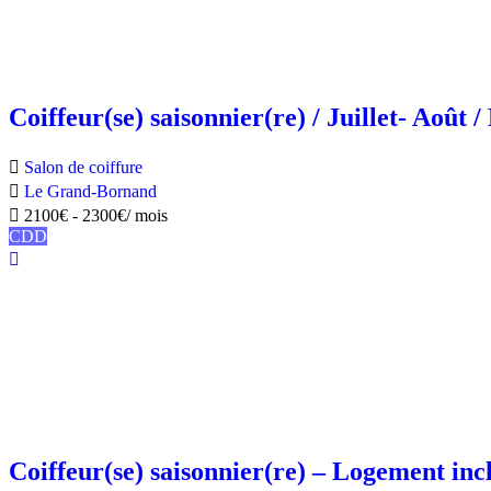
Coiffeur(se) saisonnier(re) / Juillet- Août 
Salon de coiffure
Le Grand-Bornand
2100
€
-
2300
€
/ mois
CDD
Coiffeur(se) saisonnier(re) – Logement inc