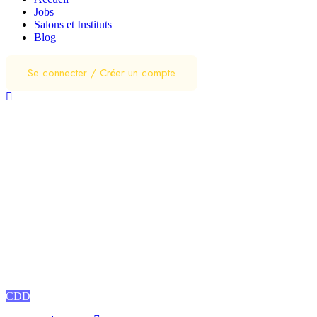
Jobs
Salons et Instituts
Blog
Se connecter
/
Créer un compte
Coiffeur(se) Polyvalente
Salon de coiffure
Montfermeil
novembre 5, 2024
1750
€
-
1900
€
/ mois
CDD