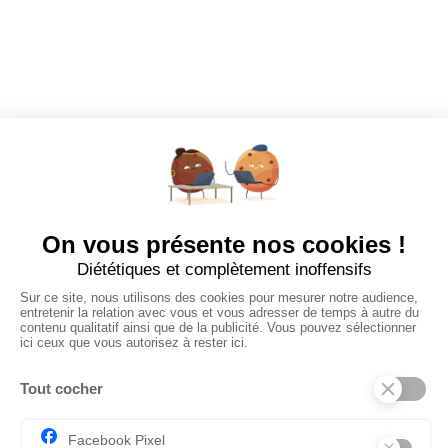
EMPLOYEURS
Tous les employeurs
Dashboard
Poster un Job
Ajouter mon salon
À PROPOS
Ajouter mon salon
CGU
Conditions Générales de Vente
Politique de Confidentialité
Mentions Légales