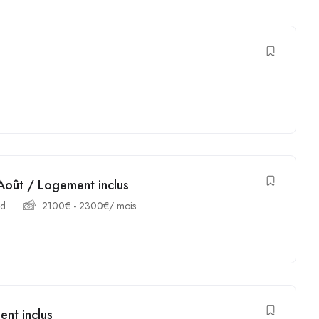
- Août / Logement inclus
nd
2100
€
-
2300
€
/ mois
ent inclus