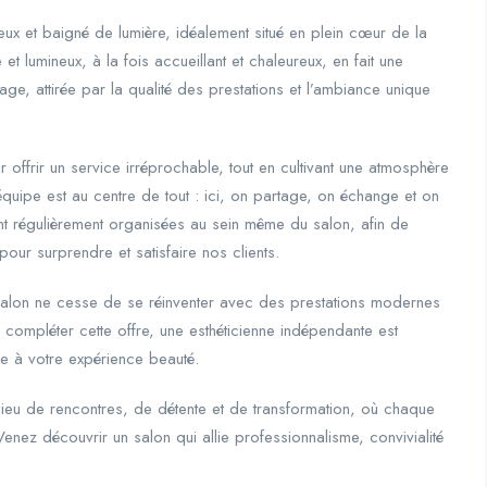
x et baigné de lumière, idéalement situé en plein cœur de la
t lumineux, à la fois accueillant et chaleureux, en fait une
ge, attirée par la qualité des prestations et l’ambiance unique
 offrir un service irréprochable, tout en cultivant une atmosphère
’équipe est au centre de tout : ici, on partage, on échange et on
t régulièrement organisées au sein même du salon, afin de
our surprendre et satisfaire nos clients.
e salon ne cesse de se réinventer avec des prestations modernes
compléter cette offre, une esthéticienne indépendante est
e à votre expérience beauté.
 lieu de rencontres, de détente et de transformation, où chaque
Venez découvrir un salon qui allie professionnalisme, convivialité