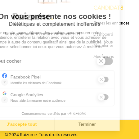
CANDIDATS
Toutes les annonces
Votre prochaine aventure commence ici !
Dashboard
Mes alertes
Mes favoris
© 2024 Raizume. Tous droits réservés.