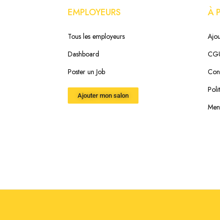
EMPLOYEURS
À 
Tous les employeurs
Ajou
Dashboard
CG
Poster un Job
Cond
Poli
Ajouter mon salon
Ment