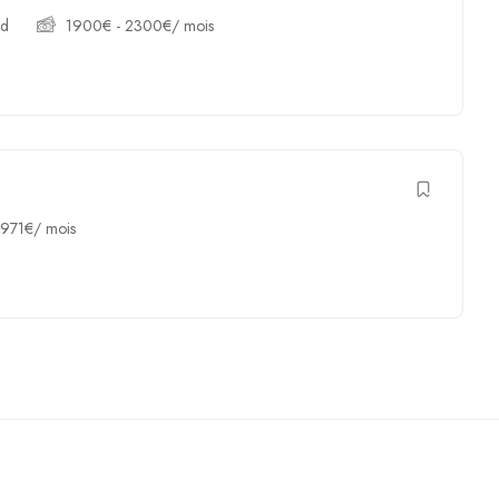
nd
1900
€
-
2300
€
/ mois
1971
€
/ mois