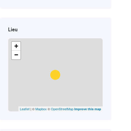
Lieu
+
−
Leaflet
| ©
Mapbox
©
OpenStreetMap
Improve this map