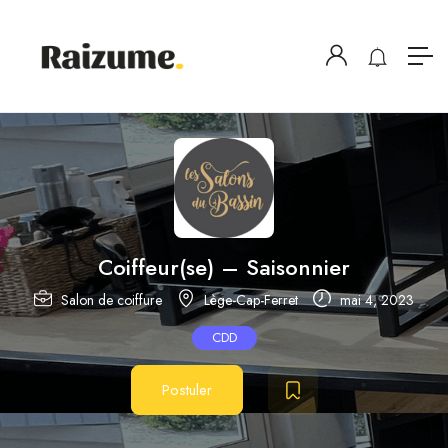
Coiffeur(se) – Saisonnier
Salon de coiffure
Lège-Cap-Ferret
mai 4, 2023
CDD
Postuler