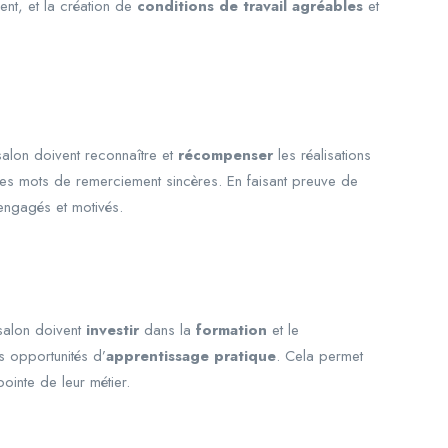
nt, et la création de
conditions de travail agréables
et
salon doivent reconnaître et
récompenser
les réalisations
des mots de remerciement sincères. En faisant preuve de
 engagés et motivés.
 salon doivent
investir
dans la
formation
et le
s opportunités d’
apprentissage pratique
. Cela permet
pointe de leur métier.