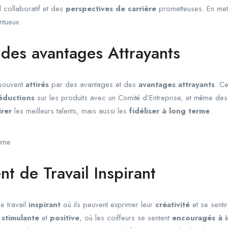
 collaboratif et des
perspectives de carrière
prometteuses. En mett
ntueux.
t des avantages Attrayants
souvent
attirés
par des avantages et des
avantages attrayants
. Ce
éductions
sur les produits avec un Comité d’Entreprise, et même de
irer
les meilleurs talents, mais aussi les
fidéliser à long terme
.
zume
t de Travail Inspirant
e travail
inspirant
où ils peuvent exprimer leur
créativité
et se senti
stimulante
et
positive
, où les coiffeurs se sentent
encouragés à 