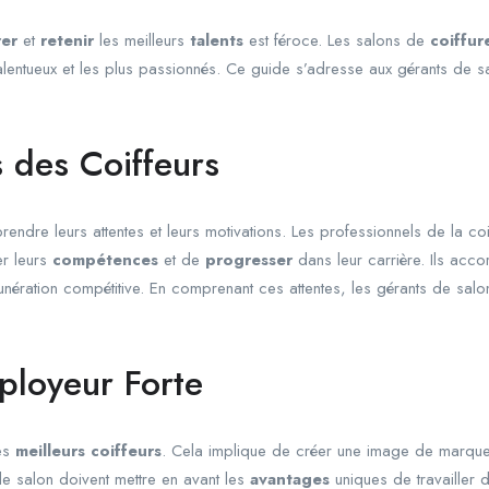
rer
et
retenir
les meilleurs
talents
est féroce. Les salons de
coiffur
 talentueux et les plus passionnés. Ce guide s’adresse aux gérants de 
 des Coiffeurs
prendre leurs attentes et leurs motivations. Les professionnels de la co
er leurs
compétences
et de
progresser
dans leur carrière. Ils acc
émunération compétitive. En comprenant ces attentes, les gérants de sal
ployeur Forte
les
meilleurs coiffeurs
. Cela implique de créer une image de marque
de salon doivent mettre en avant les
avantages
uniques de travailler 