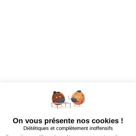
talent est un ...
Lire plus
Votre prochaine aventure commence ici !
CANDIDATS
Toutes les annonces
Dashboard
Mes alertes
Mes favoris
EMPLOYEURS
Tous les employeurs
Dashboard