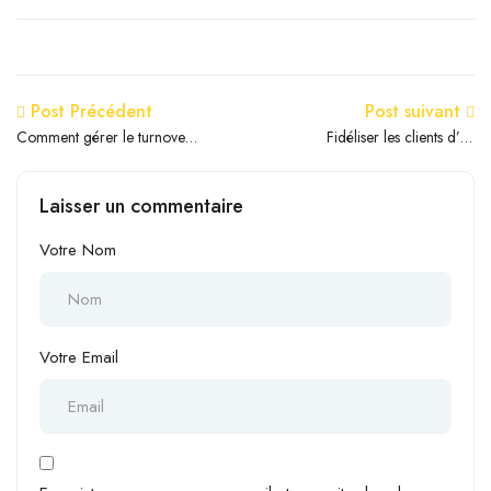
Post Précédent
Post suivant
Comment gérer le turnover
Fidéliser les clients d’un
dans un salon de coiffure ?
salon de coiffure en 2026 :
8 stratégies efficaces pour
Laisser un commentaire
augmenter votre chiffre
d’affaires
Votre Nom
Votre Email