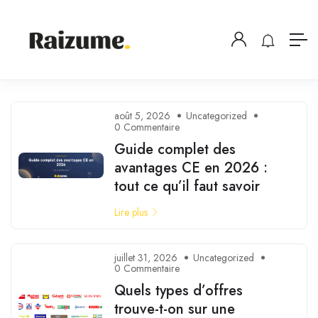
août 5, 2026
Uncategorized
0 Commentaire
Guide complet des
avantages CE en 2026 :
tout ce qu’il faut savoir
Lire plus
juillet 31, 2026
Uncategorized
0 Commentaire
Quels types d’offres
trouve-t-on sur une