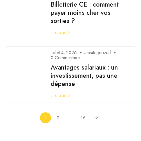
Billetterie CE : comment
payer moins cher vos
sorties ?
Lire plus
juillet 4, 2026
Uncategorized
0 Commentaire
Avantages salariaux : un
investissement, pas une
dépense
Lire plus
1
2
…
16