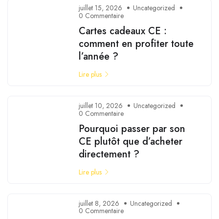
juillet 15, 2026
Uncategorized
0 Commentaire
Cartes cadeaux CE :
comment en profiter toute
l’année ?
Lire plus
juillet 10, 2026
Uncategorized
0 Commentaire
Pourquoi passer par son
CE plutôt que d’acheter
directement ?
Lire plus
juillet 8, 2026
Uncategorized
0 Commentaire