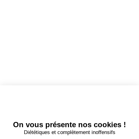
Dashboard
Mes alertes
Mes favoris
EMPLOYEURS
Tous les employeurs
Dashboard
Poster un Job
Ajouter mon salon
À PROPOS
Ajouter mon salon