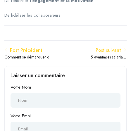
De renforcer
l’engagement et la motivation
De fidéliser les collaborateurs
Post Précédent
Post suivant
Comment se démarquer de
5 avantages salariaux
la concurrence : Les comités
méconnus que les salons de
d’entreprise
coiffure peuvent offrir sans
Laisser un commentaire
exploser leur budget
Votre Nom
Votre Email