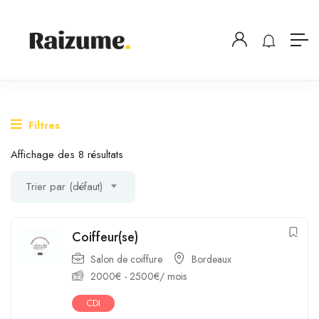
Filtres
Affichage des 8 résultats
Trier par (défaut)
Coiffeur(se)
Salon de coiffure
Bordeaux
2000
€
-
2500
€
/ mois
CDI