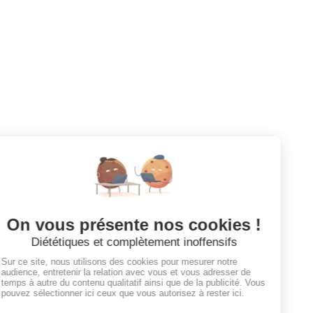
Toutes les annonces
Dashboard
Mes alertes
Mes favoris
EMPLOYEURS
Tous les employeurs
Dashboard
Poster un Job
Ajouter mon salon
À PROPOS
Ajouter mon salon