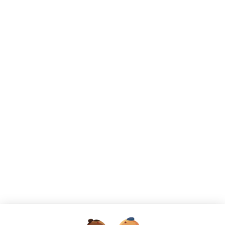
Votre prochaine aventure commence ici !
CANDIDATS
Toutes les annonces
Dashboard
Mes alertes
Mes favoris
EMPLOYEURS
Tous les employeurs
Dashboard
Poster un Job