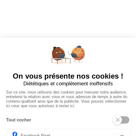
EMPLOYEURS
Tous les employeurs
Dashboard
Poster un Job
Ajouter mon salon
À PROPOS
Ajouter mon salon
CGU
Conditions Générales de Vente
Politique de Confidentialité
Mentions Légales