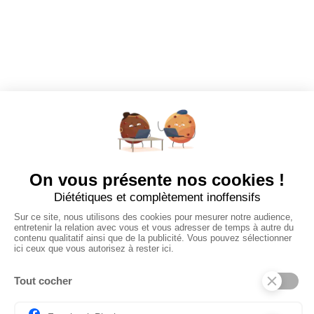
EMPLOYEURS
Tous les employeurs
Dashboard
Poster un Job
Ajouter mon salon
À PROPOS
Ajouter mon salon
CGU
Conditions Générales de Vente
Politique de Confidentialité
Mentions Légales