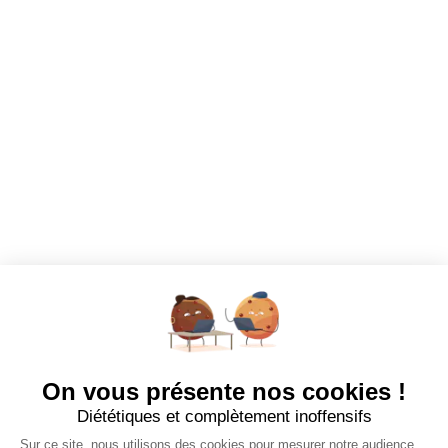
Dashboard
Mes alertes
Mes favoris
EMPLOYEURS
Tous les employeurs
Dashboard
Poster un Job
Ajouter mon salon
À PROPOS
Ajouter mon salon
CGU