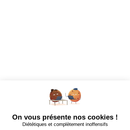
CANDIDATS
Toutes les annonces
Dashboard
Mes alertes
Mes favoris
EMPLOYEURS
Tous les employeurs
Dashboard
Poster un Job
Ajouter mon salon
À PROPOS