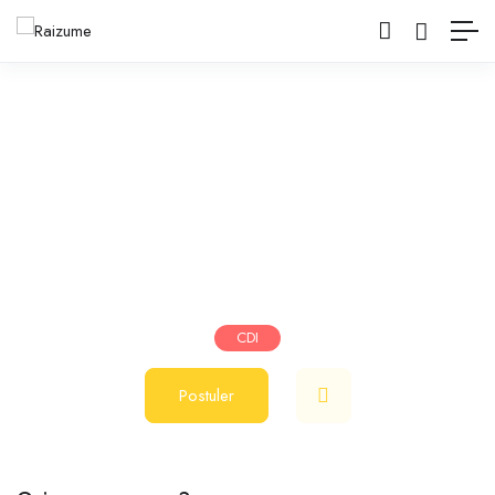
Coiffeur(se)
Salon de coiffure
Montpellier
juillet 3, 2023
1900
€
-
2400
€
/ mois
CDI
Postuler