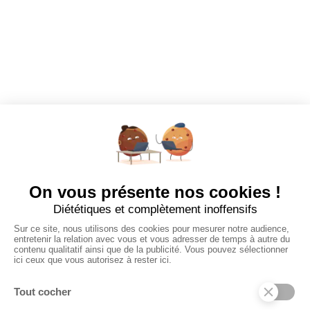
EMPLOYEURS
Tous les employeurs
Dashboard
Poster un Job
Ajouter mon salon
À PROPOS
Ajouter mon salon
CGU
Conditions Générales de Vente
Politique de Confidentialité
Mentions Légales