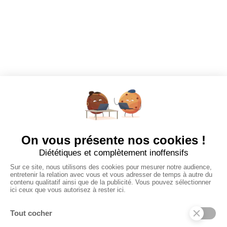
EMPLOYEURS
Tous les employeurs
Dashboard
Poster un Job
Ajouter mon salon
À PROPOS
Ajouter mon salon
CGU
Conditions Générales de Vente
Politique de Confidentialité
Mentions Légales