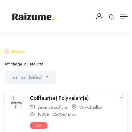
Filtres
Affichage du résultat
Trier par (défaut)
Coiffeur(se) Polyvalent(e)
Salon de coiffure
Viry-Châtillon
1880
€
-
2500
€
/ mois
CDI