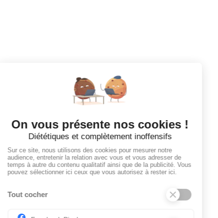
CANDIDATS
Votre prochaine aventure commence
ici !
Toutes les annonces
Dashboard
Mes alertes
Mes favoris