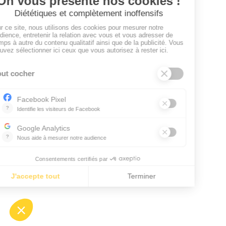
EMPLOYEURS
Tous les employeurs
Dashboard
Poster un Job
Ajouter mon salon
À PROPOS
Ajouter mon salon
CGU
Conditions Générales de Vente
Politique de Confidentialité
Mentions Légales
Facebook
Instagram
Linkedin
© 2024 Raizume. Tous droits réservés.