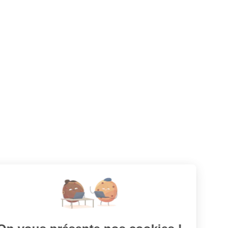
Créer une alerte
Votre prochaine aventure commence ici !
CANDIDATS
Toutes les annonces
Dashboard
Mes alertes
Mes favoris