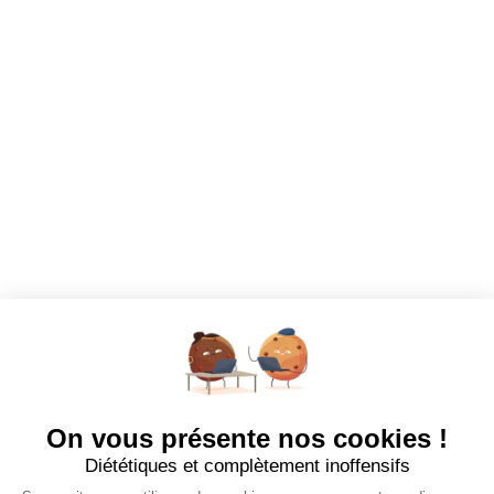
Dashboard
Mes alertes
Mes favoris
EMPLOYEURS
Tous les employeurs
Dashboard
Poster un Job
Ajouter mon salon
À PROPOS
Ajouter mon salon