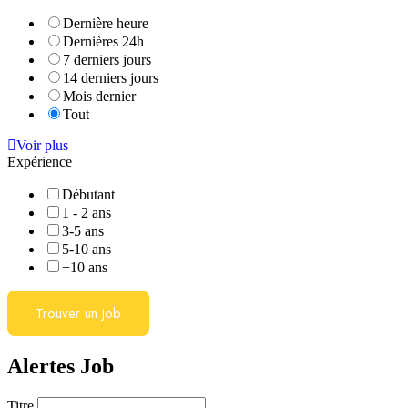
Dernière heure
Dernières 24h
7 derniers jours
14 derniers jours
Mois dernier
Tout
Voir plus
Expérience
Débutant
1 - 2 ans
3-5 ans
5-10 ans
+10 ans
Trouver un job
Alertes Job
Titre