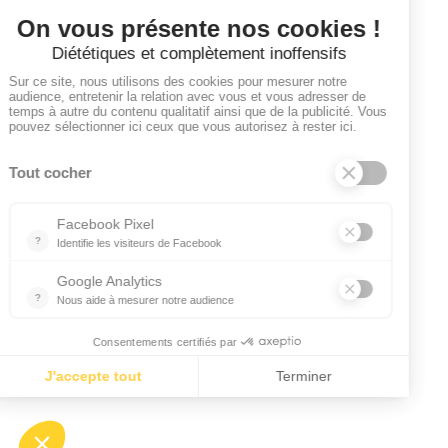
Toutes les annonces
Dashboard
Mes alertes
Mes favoris
EMPLOYEURS
Tous les employeurs
Dashboard
Poster un Job
Ajouter mon salon
À PROPOS
Ajouter mon salon
CGU
Conditions Générales de Vente
Politique de Confidentialité
Mentions Légales
Facebook
Instagram
Linkedin