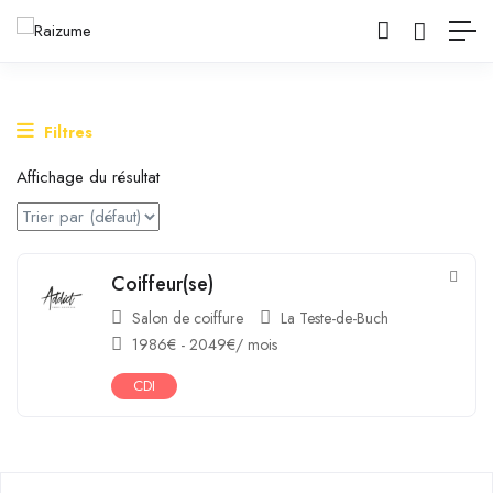
Filtres
Affichage du résultat
Coiffeur(se)
Salon de coiffure
La Teste-de-Buch
1986
€
-
2049
€
/ mois
CDI