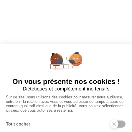
EMPLOYEURS
Tous les employeurs
Dashboard
Poster un Job
Ajouter mon salon
À PROPOS
Ajouter mon salon
CGU
Conditions Générales de Vente
Politique de Confidentialité
Mentions Légales