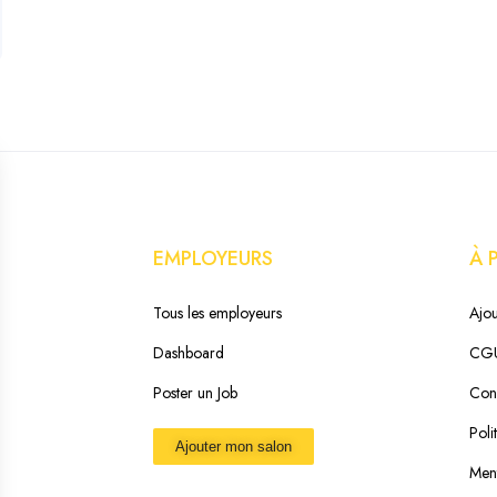
EMPLOYEURS
À 
Tous les employeurs
Ajou
Dashboard
CG
Poster un Job
Cond
Poli
Ajouter mon salon
Ment