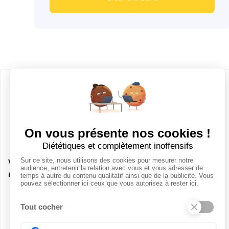
CANDIDATS
Toutes les annonces
Dashboard
Votre prochaine aventure commence
ici !
Mes alertes
Mes favoris