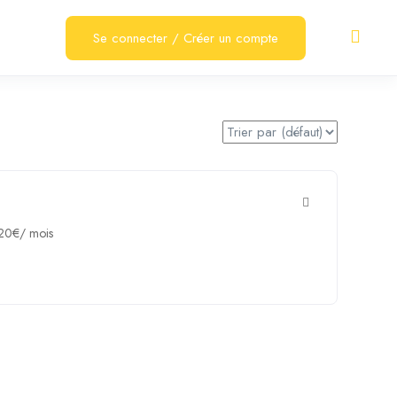
Se connecter
/
Créer un compte
20
€
/ mois