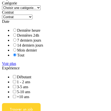
Catégorie
Contrat
Date
Dernière heure
Dernières 24h
7 derniers jours
14 derniers jours
Mois dernier
Tout
Voir plus
Expérience
Débutant
1 - 2 ans
3-5 ans
5-10 ans
+10 ans
Trouver un job