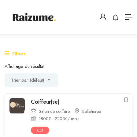
Filtres
Affichage du résultat
Trier par (défaut)
Coiffeur(se)
Salon de coiffure
Belleherbe
1800
€
-
2200
€
/ mois
CDI