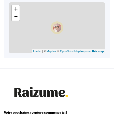
+
−
Leaflet
| ©
Mapbox
©
OpenStreetMap
Improve this map
Votre prochaine aventure commence ici !