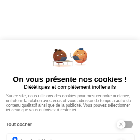
EMPLOYEURS
Tous les employeurs
Dashboard
Poster un Job
Ajouter mon salon
À PROPOS
Ajouter mon salon
CGU
Conditions Générales de Vente
Politique de Confidentialité
Mentions Légales