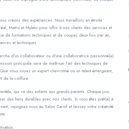
ous créons des expériences. Nous travaillons en étroite
l, Matrix et Mulato pour offrir à nos clients des services et
icie de formations techniques et de coupes deux fois par an,
dances et techniques.
rche d’un collaborateur ou d’une collaboratrice passionné(e)
mission principale sera de maîtriser l’art des techniques de
ue vous soyez un expert chevronné ou un talent émergeant,
 de la coiffure.
lientèle, qui va des enfants aux grands-parents. Chaque jour,
er des liens durables avec nos clients. Si vous êtes prêt(e) à
nt, rejoignez-nous au Salon Caroll et laissez votre créativité
nte.
ivation.