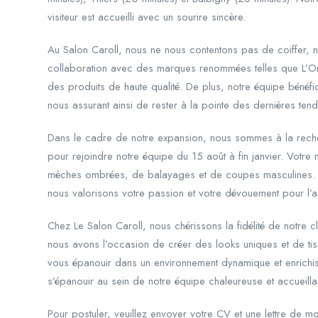
visiteur est accueilli avec un sourire sincère.
Au Salon Caroll, nous ne nous contentons pas de coiffer, n
collaboration avec des marques renommées telles que L’Oréa
des produits de haute qualité. De plus, notre équipe bénéf
nous assurant ainsi de rester à la pointe des dernières ten
Dans le cadre de notre expansion, nous sommes à la reche
pour rejoindre notre équipe du 15 août à fin janvier. Votre 
mèches ombrées, de balayages et de coupes masculines. Q
nous valorisons votre passion et votre dévouement pour l’art
Chez Le Salon Caroll, nous chérissons la fidélité de notre c
nous avons l’occasion de créer des looks uniques et de tiss
vous épanouir dans un environnement dynamique et enrichissa
s’épanouir au sein de notre équipe chaleureuse et accueilla
Pour postuler, veuillez envoyer votre CV et une lettre de mot