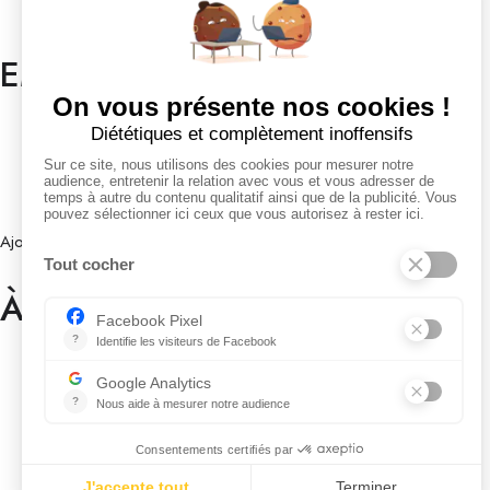
Mes favoris
EMPLOYEURS
Tous les employeurs
Dashboard
Poster un Job
Ajouter mon salon
À PROPOS
Ajouter mon salon
CGU
Conditions Générales de Vente
Politique de Confidentialité