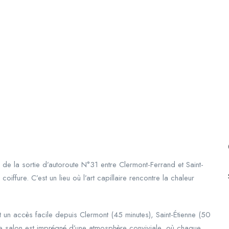
 de la sortie d’autoroute N°31 entre Clermont-Ferrand et Saint-
oiffure. C’est un lieu où l’art capillaire rencontre la chaleur
 un accès facile depuis Clermont (45 minutes), Saint-Étienne (50
tre salon est imprégné d’une atmosphère conviviale, où chaque