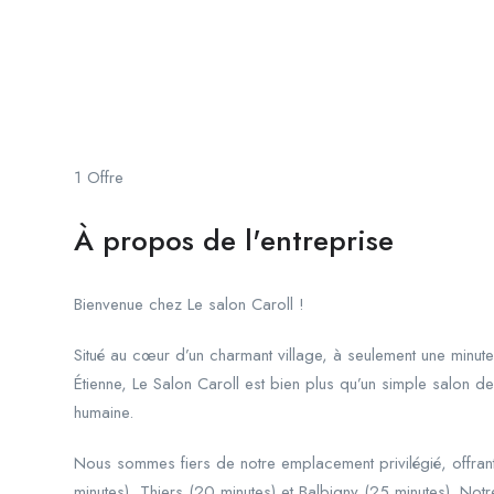
Le Salon Caroll
Salon de Coiffure
Les Salles
1
Offre
À propos de l'entreprise
Bienvenue chez Le salon Caroll !
Situé au cœur d’un charmant village, à seulement une minute
Étienne, Le Salon Caroll est bien plus qu’un simple salon de c
humaine.
Nous sommes fiers de notre emplacement privilégié, offrant
minutes), Thiers (20 minutes) et Balbigny (25 minutes). No