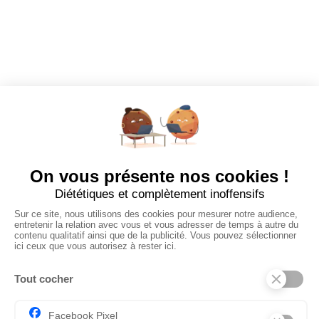
EMPLOYEURS
Tous les employeurs
Dashboard
Poster un Job
Ajouter mon salon
À PROPOS
Ajouter mon salon
CGU
Conditions Générales de Vente
Politique de Confidentialité
Mentions Légales