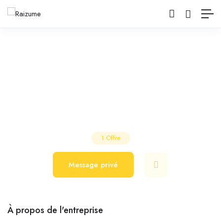
Fusion Hair
Salon de Coiffure
Vallières-sur-Fier
1
Offre
Message privé
À propos de l'entreprise