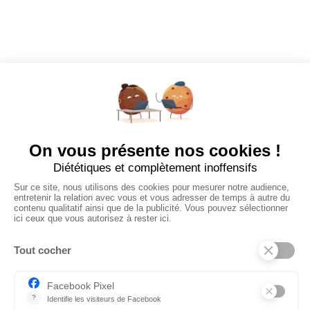
Mes alertes
Mes favoris
EMPLOYEURS
Tous les employeurs
Dashboard
Poster un Job
Ajouter mon salon
À PROPOS
Ajouter mon salon
CGU
Conditions Générales de Vente