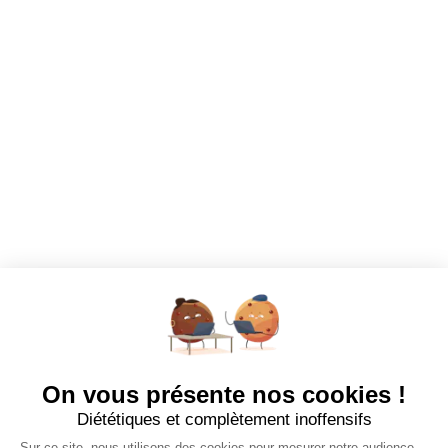
Dashboard
Mes alertes
Mes favoris
EMPLOYEURS
Tous les employeurs
Dashboard
Poster un Job
Ajouter mon salon
À PROPOS
Ajouter mon salon
CGU