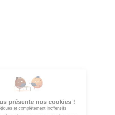
Dashboard
Mes alertes
Mes favoris
EMPLOYEURS
Tous les employeurs
Dashboard
Poster un Job
Ajouter mon salon
À PROPOS
Ajouter mon salon
CGU