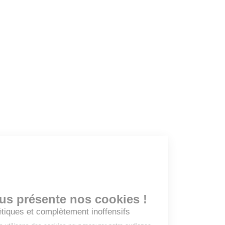
Dashboard
Mes alertes
Mes favoris
EMPLOYEURS
Tous les employeurs
Dashboard
Poster un Job
Ajouter mon salon
À PROPOS
Ajouter mon salon
CGU