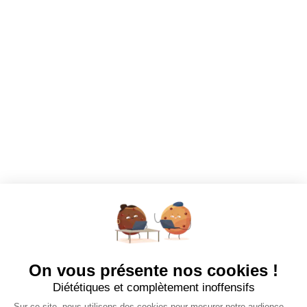
Dashboard
Mes alertes
Mes favoris
EMPLOYEURS
Tous les employeurs
Dashboard
Poster un Job
Ajouter mon salon
À PROPOS
Ajouter mon salon
CGU