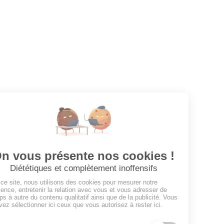
Votre prochaine aventure commence ici !
CANDIDATS
Toutes les annonces
Dashboard
Mes alertes
Mes favoris
EMPLOYEURS
Tous les employeurs
Dashboard
Poster un Job